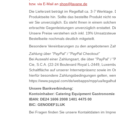
bzw. via E-Mail an
shop@lavane.de
Die Lieferzeit beträgt im Regelfall ca. 3-7 Werktage.
Produktseite hin. Sollte das bestellte Produkt nicht re
wir Sie unverzüglich. Es steht Ihnen in einem solchen 
erbrachte Gegenleistungen unverzüglich erstattet. Di
Unsere Preise verstehen sich inkl. 19% Umsatzsteuer
Bestellseite nochmals deutlich mitgeteilt.
Besondere Vereinbarungen zu den angebotenen Zah
Zahlung über "PayPal" / "PayPal Checkout"
Bei Auswahl einer Zahlungsart, die über "PayPal" / "
Cie, S.C.A. (22-24 Boulevard Royal L-2449, Luxembu
Schaltfläche auf unserer Internetpräsenz sowie im O
hierfür besondere Zahlungsbedingungen gelten, werd
https://www.paypal.com/de/webapps/mpp/ua/legalhub-
Unsere Bankverbindung:
Kontoinhaber: Catering Equipment Gastronomie
IBAN: DE24 1606 2008 1401 4475 00
BIC: GENODEF1LUK
Bei Fragen finden Sie unsere Kontaktdaten im Impr