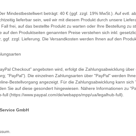
 Der Mindestbestellwert beträgt: 40 € (ggf. zzgl. 19% MwSt.). Auf evtl. 
chtzeitig lieferbar sein, weil wir mit diesem Produkt durch unsere Liefer
Fall frei, auf das bestellte Produkt zu warten oder Ihre Bestellung zu s
e auf den Produktseiten genannten Preise verstehen sich inkl. gesetzl
, ggf. zzgl. Lieferung. Die Versandkosten werden Ihnen auf den Produ
lungsarten
PayPal Checkout" angeboten wird, erfolgt die Zahlungsabwicklung über d
rg; "PayPal"). Die einzelnen Zahlungsarten über "PayPal" werden Ihn
nline-Bestellvorgang angezeigt. Für die Zahlungsabwicklung kann sich 
en Sie auf diese gesondert hingewiesen. Nähere Informationen zu "Pay
full (https://www.paypal.com/de/webapps/mpp/ua/legalhub-full).
 Service GmbH
essum.