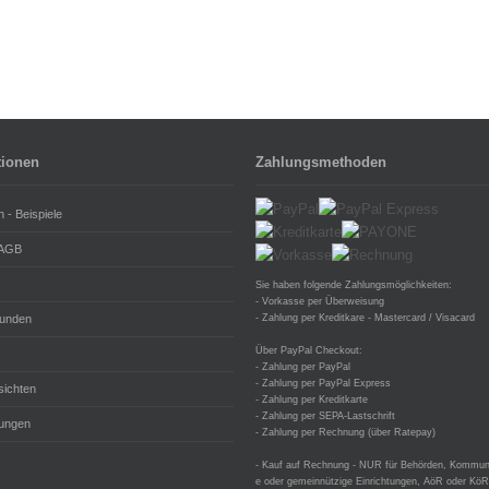
tionen
Zahlungsmethoden
n - Beispiele
 AGB
Sie haben folgende Zahlungsmöglichkeiten:
- Vorkasse per Überweisung
unden
- Zahlung per Kreditkare - Mastercard / Visacard
Über PayPal Checkout:
- Zahlung per PayPal
- Zahlung per PayPal Express
sichten
- Zahlung per Kreditkarte
- Zahlung per SEPA-Lastschrift
ungen
- Zahlung per Rechnung (über Ratepay)
- Kauf auf Rechnung - NUR für Behörden, Kommune
e oder gemeinnützige Einrichtungen, AöR oder KöR