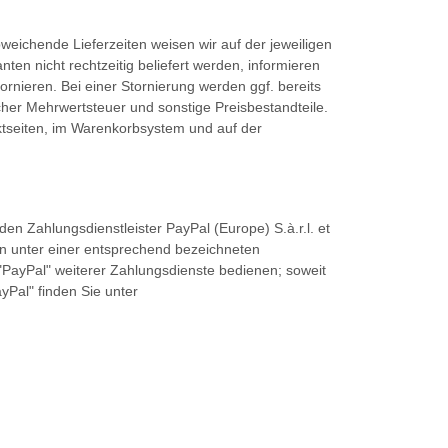
abweichende Lieferzeiten weisen wir auf der jeweiligen
anten nicht rechtzeitig beliefert werden, informieren
tornieren. Bei einer Stornierung werden ggf. bereits
icher Mehrwertsteuer und sonstige Preisbestandteile.
ktseiten, im Warenkorbsystem und auf der
en Zahlungsdienstleister PayPal (Europe) S.à.r.l. et
en unter einer entsprechend bezeichneten
"PayPal" weiterer Zahlungsdienste bedienen; soweit
Pal" finden Sie unter