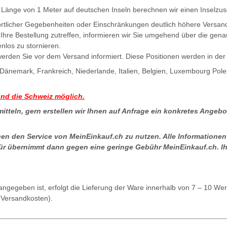
r Länge von 1 Meter auf deutschen Inseln berechnen wir einen Inselzus
d örtlicher Gegebenheiten oder Einschränkungen deutlich höhere Versan
auf Ihre Bestellung zutreffen, informieren wir Sie umgehend über die ge
enlos zu stornieren.
werden Sie vor dem Versand informiert. Diese Positionen werden in de
 Dänemark, Frankreich, Niederlande, Italien, Belgien, Luxembourg Pol
und die Schweiz möglich.
tteln, gern erstellen wir Ihnen auf Anfrage ein konkretes Angebo
en den Service von MeinEinkauf.ch zu nutzen. Alle Informationen 
tür übernimmt dann gegen eine geringe Gebühr MeinEinkauf.ch. Ihre
 angegeben ist, erfolgt die Lieferung der Ware innerhalb von 7 – 10 W
 Versandkosten).