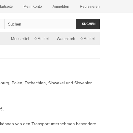
tartseite
Mein Konto
Anmelden
Registrieren
SUCHEN
Merkzettel
0
Artikel
Warenkorb
0
Artikel
bourg, Polen, Tschechien, Slowakei und Slovenien.
€.
en können von den Transportunternehmen besondere