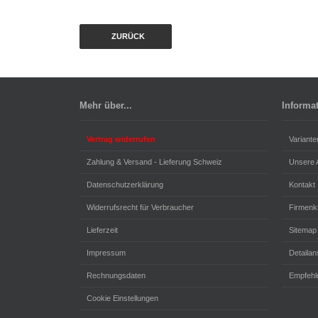
ZURÜCK
Mehr über...
Informa
Vertrag widerrufen
Variante
Zahlung & Versand - Lieferung Schweiz
Unsere
Datenschutzerklärung
Kontakt
Widerrufsrecht für Verbraucher
Firmenk
Lieferzeit
Sitemap
Impressum
Detailan
Rechnungsdaten
Empfehl
Cookie Einstellungen