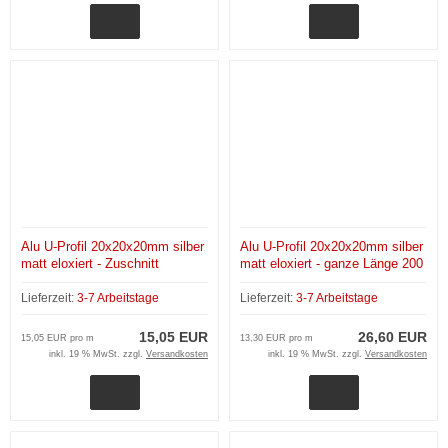
Alu U-Profil 20x20x20mm silber
Alu U-Profil 20x20x20mm silber
matt eloxiert - Zuschnitt
matt eloxiert - ganze Länge 200
cm
Lieferzeit:
3-7 Arbeitstage
Lieferzeit:
3-7 Arbeitstage
15,05 EUR
26,60 EUR
15,05 EUR pro m
13,30 EUR pro m
inkl. 19 % MwSt. zzgl.
Versandkosten
inkl. 19 % MwSt. zzgl.
Versandkosten