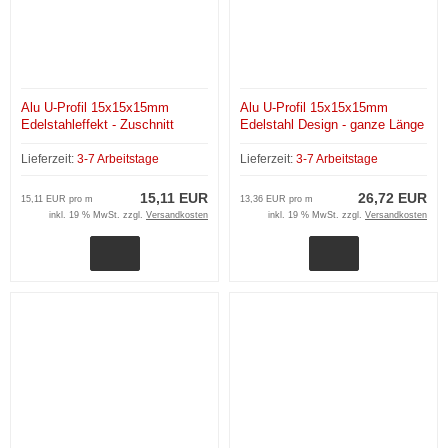
Alu U-Profil 15x15x15mm
Alu U-Profil 15x15x15mm
Edelstahleffekt - Zuschnitt
Edelstahl Design - ganze Länge
200 cm
Lieferzeit:
3-7 Arbeitstage
Lieferzeit:
3-7 Arbeitstage
15,11 EUR
26,72 EUR
15,11 EUR pro m
13,36 EUR pro m
inkl. 19 % MwSt. zzgl.
Versandkosten
inkl. 19 % MwSt. zzgl.
Versandkosten