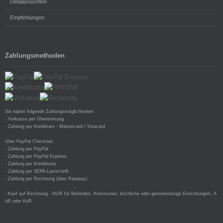
Detailansichten
Empfehlungen
Zahlungsmethoden
Sie haben folgende Zahlungsmöglichkeiten:
- Vorkasse per Überweisung
- Zahlung per Kreditkare - Mastercard / Visacard
Über PayPal Checkout:
- Zahlung per PayPal
- Zahlung per PayPal Express
- Zahlung per Kreditkarte
- Zahlung per SEPA-Lastschrift
- Zahlung per Rechnung (über Ratepay)
- Kauf auf Rechnung - NUR für Behörden, Kommunen, kirchliche oder gemeinnützige Einrichtungen, A
öR oder KöR