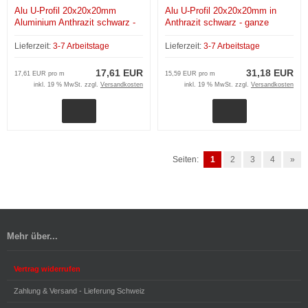
Alu U-Profil 20x20x20mm
Alu U-Profil 20x20x20mm in
Aluminium Anthrazit schwarz -
Anthrazit schwarz - ganze
Zuschnitt
Länge 200 cm
Lieferzeit:
3-7 Arbeitstage
Lieferzeit:
3-7 Arbeitstage
17,61 EUR
31,18 EUR
17,61 EUR pro m
15,59 EUR pro m
inkl. 19 % MwSt. zzgl.
Versandkosten
inkl. 19 % MwSt. zzgl.
Versandkosten
Seiten:
1
2
3
4
»
Mehr über...
Vertrag widerrufen
Zahlung & Versand - Lieferung Schweiz