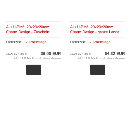
Alu U-Profil 20x20x20mm
Alu U-Profil 20x20x20mm
Chrom Design - Zuschnitt
Chrom Design - ganze Länge
200 cm
Lieferzeit:
3-7 Arbeitstage
Lieferzeit:
3-7 Arbeitstage
36,00 EUR
64,32 EUR
36,00 EUR pro m
32,16 EUR pro m
inkl. 19 % MwSt. zzgl.
Versandkosten
inkl. 19 % MwSt. zzgl.
Versandkosten