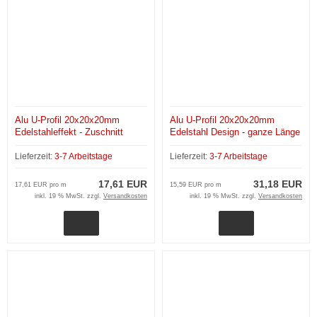
Alu U-Profil 20x20x20mm
Alu U-Profil 20x20x20mm
Edelstahleffekt - Zuschnitt
Edelstahl Design - ganze Länge
200 cm
Lieferzeit:
3-7 Arbeitstage
Lieferzeit:
3-7 Arbeitstage
17,61 EUR
31,18 EUR
17,61 EUR pro m
15,59 EUR pro m
inkl. 19 % MwSt. zzgl.
Versandkosten
inkl. 19 % MwSt. zzgl.
Versandkosten