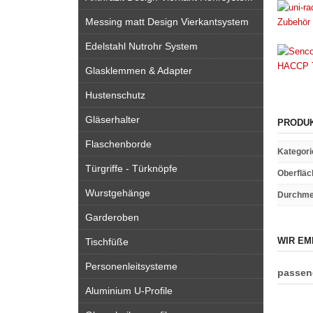
Messing matt Design Vierkantsystem
Edelstahl Nutrohr System
Glasklemmen & Adapter
Hustenschutz
Gläserhalter
PRODU
Flaschenborde
Kategori
Türgriffe - Türknöpfe
Oberfläc
Wurstgehänge
Durchme
Garderoben
WIR EM
Tischfüße
Personenleitsysteme
passend
Aluminium U-Profile