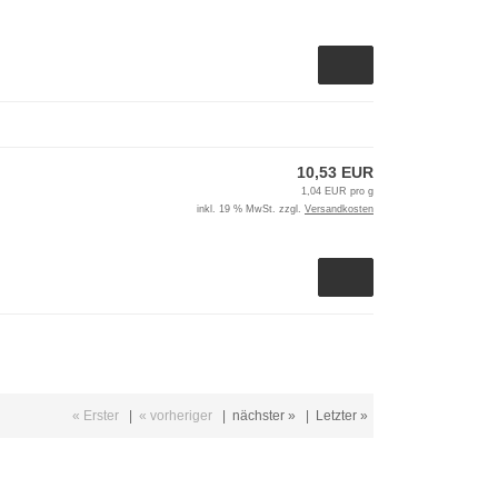
10,53 EUR
1,04 EUR pro g
inkl. 19 % MwSt. zzgl.
Versandkosten
« Erster
|
« vorheriger
|
nächster »
|
Letzter »