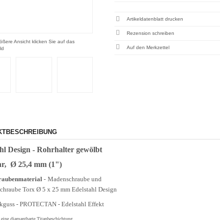
Artikeldatenblatt drucken
Rezension schreiben
ößere Ansicht klicken Sie auf das
ld
KTBESCHREIBUNG
hl Design - Rohrhalter gewölbt
hr, Ø 25,4 mm (1")
hraubenmaterial
-
Madenschraube und
schraube Torx Ø 5 x 25 mm Edelstahl Design
kguss - PROTECTAN - Edelstahl Effekt
t eine diamantharte Titanbeschichtung,