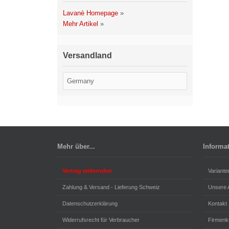
Lavanè Homepage
»
Mehr Artikel
»
Versandland
Mehr über...
Informa
Vertrag widerrufen
Variante
Zahlung & Versand - Lieferung Schweiz
Unsere
Datenschutzerklärung
Kontakt
Widerrufsrecht für Verbraucher
Firmenk