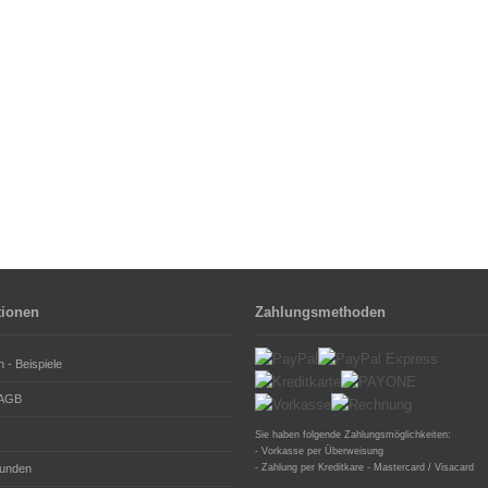
tionen
Zahlungsmethoden
n - Beispiele
 AGB
Sie haben folgende Zahlungsmöglichkeiten:
- Vorkasse per Überweisung
unden
- Zahlung per Kreditkare - Mastercard / Visacard