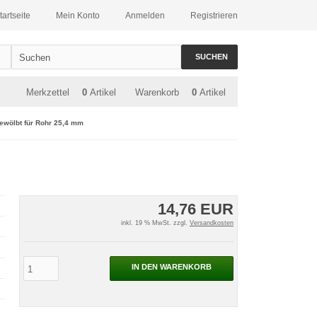
tartseite
Mein Konto
Anmelden
Registrieren
SUCHEN
Merkzettel
0
Artikel
Warenkorb
0
Artikel
gewölbt für Rohr 25,4 mm
14,76 EUR
inkl. 19 % MwSt. zzgl.
Versandkosten
IN DEN WARENKORB