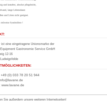
ig und kratzfest, absolut pflegeleicht,
ufwand, lange Lebensdauer.
en und Löten nicht geeignet.
 teilweise Symbolfoto !
KT:
ist eine eingetragene Unionsmarke der
g Equipment Gastronomie Service GmbH
eig 12-16
Ludwigsfelde
TMÖGLICHKEITEN:
: +49 (0) 033 78 20 51 944
 info@lavane.de
t: www.lavane.de
n Sie außerdem unsere weiteren Internetseiten!