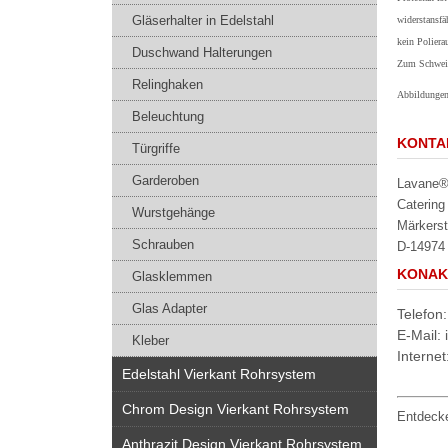
Gläserhalter in Edelstahl
widerstansfäh
kein Poliera
Duschwand Halterungen
Zum Schweiß
Relinghaken
Abbildungen
Beleuchtung
KONTA
Türgriffe
Garderoben
Lavane® 
Caterin
Wurstgehänge
Märkerst
Schrauben
D-14974 
KONAK
Glasklemmen
Glas Adapter
Telefon
E-Mail:
Kleber
Interne
Edelstahl Vierkant Rohrsystem
Chrom Design Vierkant Rohrsystem
Entdecke
Anthrazit Design Vierkant Rohrsystem