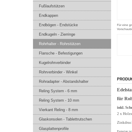
Fußlaufstützen
Endkappen
Endbögen - Endstücke
Für eine gr
Vorschaubi
Endkugeln - Zierringe
Rohrhalter - Rohrstützen
Flansche - Befestigungen
Kugelrohrverbinder
Rohrverbinder - Winkel
PRODU
Rohradapter - Abstandshalter
Edelsta
Reling System - 6 mm
für Ro
Reling System - 10 mm
inkl. Sc
Vierkant Reling - 8 mm
2 x Holz
Glaskonsolen - Tablettrutschen
Zinkdruc
Glasplattenprofile
Protectan is