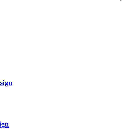
sign
ign