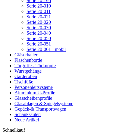
Serie 20-195
Serie 20-010
Serie 20-011
Serie 20-021
Serie 20-020
Serie 20-030
Serie 20-040
Serie 20-050
Serie 20-051
Serie 20-061 - mobil
Gläserhalter
Flaschenborde
Türgriffe - Türknöpfe
Wurstgehänge
Garderoben
Tischfüße
Personenleitsysteme
Aluminium U-Profile
Glasscheibenprofile
Glasablagen & Spiegelsysteme
Gepäck-& Transportwagen
Schanksäulen
Neue Artikel
Schnellkauf