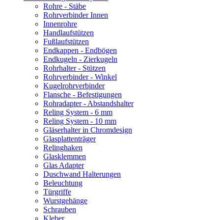
Rohre - Stäbe
Rohrverbinder Innen
Innenrohre
Handlaufstützen
Fußlaufstützen
Endkappen - Endbögen
Endkugeln - Zierkugeln
Rohrhalter - Stützen
Rohrverbinder - Winkel
Kugelrohrverbinder
Flansche - Befestigungen
Rohradapter - Abstandshalter
Reling System - 6 mm
Reling System - 10 mm
Gläserhalter in Chromdesign
Glasplattenträger
Relinghaken
Glasklemmen
Glas Adapter
Duschwand Halterungen
Beleuchtung
Türgriffe
Wurstgehänge
Schrauben
Kleber