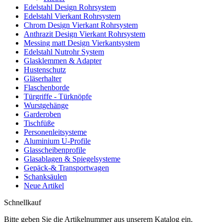
Edelstahl Design Rohrsystem
Edelstahl Vierkant Rohrsystem
Chrom Design Vierkant Rohrsystem
Anthrazit Design Vierkant Rohrsystem
Messing matt Design Vierkantsystem
Edelstahl Nutrohr System
Glasklemmen & Adapter
Hustenschutz
Gläserhalter
Flaschenborde
Türgriffe - Türknöpfe
Wurstgehänge
Garderoben
Tischfüße
Personenleitsysteme
Aluminium U-Profile
Glasscheibenprofile
Glasablagen & Spiegelsysteme
Gepäck-& Transportwagen
Schanksäulen
Neue Artikel
Schnellkauf
Bitte geben Sie die Artikelnummer aus unserem Katalog ein.