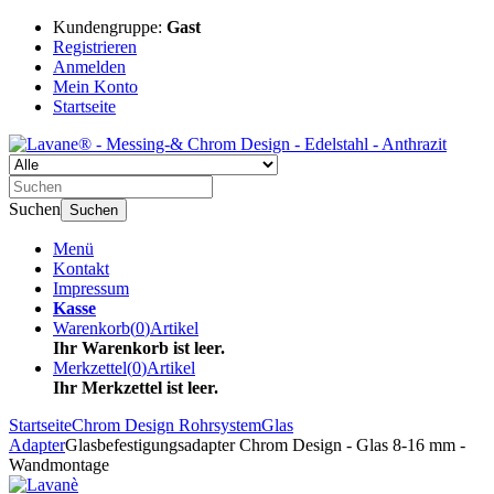
Kundengruppe:
Gast
Registrieren
Anmelden
Mein Konto
Startseite
Suchen
Suchen
Menü
Kontakt
Impressum
Kasse
Warenkorb
(
0
)
Artikel
Ihr Warenkorb ist leer.
Merkzettel
(
0
)
Artikel
Ihr Merkzettel ist leer.
Startseite
Chrom Design Rohrsystem
Glas
Adapter
Glasbefestigungsadapter Chrom Design - Glas 8-16 mm -
Wandmontage