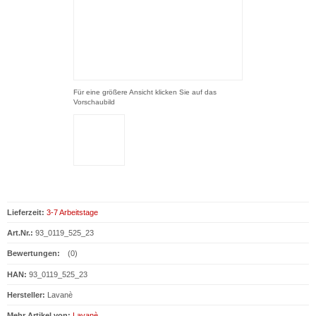
Für eine größere Ansicht klicken Sie auf das
Vorschaubild
Lieferzeit:
3-7 Arbeitstage
Art.Nr.:
93_0119_525_23
Bewertungen:
(0)
HAN:
93_0119_525_23
Hersteller:
Lavanè
Mehr Artikel von:
Lavanè