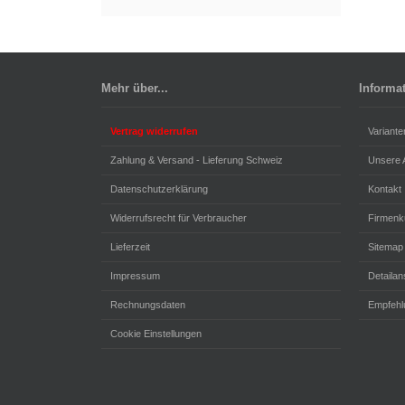
Mehr über...
Informa
Vertrag widerrufen
Variante
Zahlung & Versand - Lieferung Schweiz
Unsere
Datenschutzerklärung
Kontakt
Widerrufsrecht für Verbraucher
Firmenk
Lieferzeit
Sitemap
Impressum
Detailan
Rechnungsdaten
Empfehl
Cookie Einstellungen