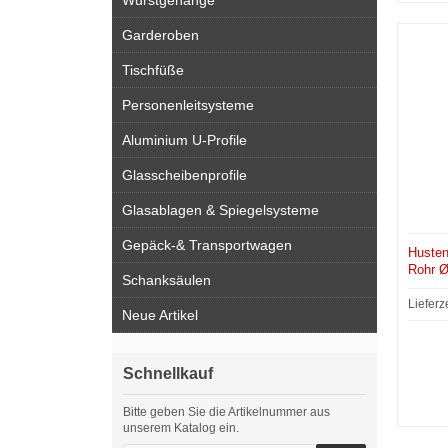
Wurstgehänge
Garderoben
Tischfüße
Personenleitsysteme
Aluminium U-Profile
Glasscheibenprofile
Glasablagen & Spiegelsysteme
Gepäck-& Transportwagen
Husten
Rohr Ø
Schanksäulen
Lieferz
Neue Artikel
Schnellkauf
Bitte geben Sie die Artikelnummer aus
unserem Katalog ein.