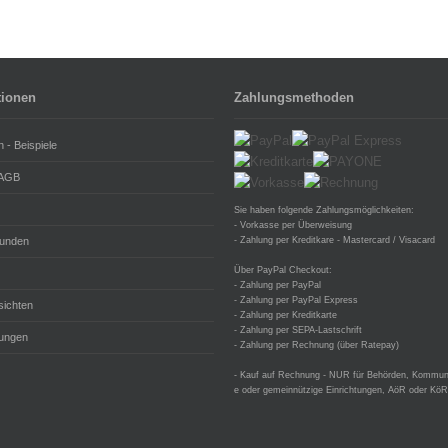
tionen
Zahlungsmethoden
n - Beispiele
 AGB
Sie haben folgende Zahlungsmöglichkeiten:
- Vorkasse per Überweisung
unden
- Zahlung per Kreditkare - Mastercard / Visacard
Über PayPal Checkout:
- Zahlung per PayPal
- Zahlung per PayPal Express
sichten
- Zahlung per Kreditkarte
- Zahlung per SEPA-Lastschrift
ungen
- Zahlung per Rechnung (über Ratepay)
- Kauf auf Rechnung - NUR für Behörden, Kommune
e oder gemeinnützige Einrichtungen, AöR oder KöR