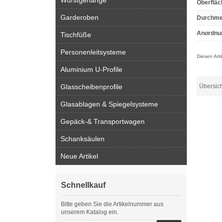
Wurstgehänge
Oberfläc
Garderoben
Durchme
Anordnu
Tischfüße
Personenleitsysteme
Diesen Art
Aluminium U-Profile
Übersic
Glasscheibenprofile
Glasablagen & Spiegelsysteme
Gepäck-& Transportwagen
Schanksäulen
Neue Artikel
Schnellkauf
Bitte geben Sie die Artikelnummer aus
unserem Katalog ein.