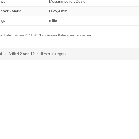
he
:
Messing poliert Design
sser - Maße
:
Ø 25,4 mm
ng
:
mitte
ikel haben wir am 23.11.2013 in unseren Katalog aufgenommen.
ht
| Artikel
2 von 10
in dieser Kategorie