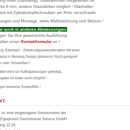
ng mitte (Gastseitig), Glasklemmen vorgesehen für
rke 8 mm, andere Glasstärken möglich ! Glashalter-
ind mit Zylinderkopfschrauben am Rohr verschraubt.
ngen und Montage, siehe Maßzeichnung und Skizzen !
bar auch in anderen Abmessungen.
ragen Sie Ihre gewünschte Ausführung
 über unser
Kontakformular
an !
g: Edelstahl - Zinkdruckgusskombination mit einer
tung in Messing Design glänzend. Nicht geeignet
n oder Schweißen !
tikel wird nur Auftragsbezogen gefertigt,
gabe ist leider nicht möglich !
en teilweise Symbolfoto !
KT:
ist eine eingetragene Unionsmarke der
g Equipment Gastronomie Service GmbH
eig 12-16