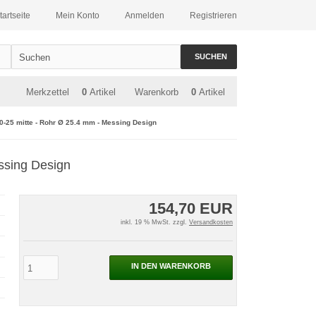
tartseite
Mein Konto
Anmelden
Registrieren
SUCHEN
Merkzettel
0
Artikel
Warenkorb
0
Artikel
0-25 mitte - Rohr Ø 25.4 mm - Messing Design
ssing Design
154,70 EUR
inkl. 19 % MwSt. zzgl.
Versandkosten
IN DEN WARENKORB