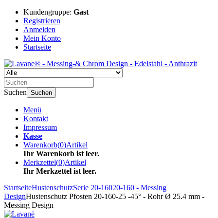
Kundengruppe:
Gast
Registrieren
Anmelden
Mein Konto
Startseite
Suchen
Suchen
Menü
Kontakt
Impressum
Kasse
Warenkorb
(
0
)
Artikel
Ihr Warenkorb ist leer.
Merkzettel
(
0
)
Artikel
Ihr Merkzettel ist leer.
Startseite
Hustenschutz
Serie 20-160
20-160 - Messing
Design
Hustenschutz Pfosten 20-160-25 -45° - Rohr Ø 25.4 mm -
Messing Design